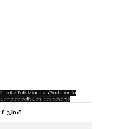
Recetas
Pollo
Milanesas
Gastonomía
Carne de pollo
Comidas caseras