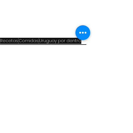
Recetas
Comidas
Uruguay por dentro
Gastronomía uruguaya
Carne de cerdo
Ver todo
Entradas recientes