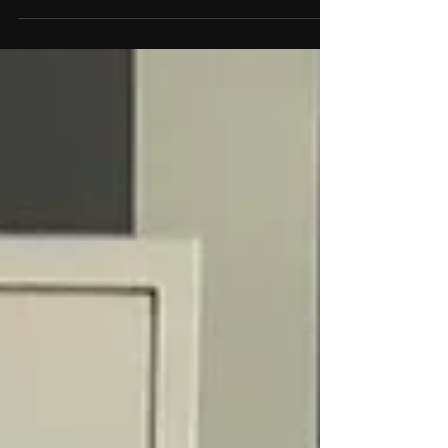
de crema de leche 1 Cda de manteca 1
Cdita de café instantáneo 50 cc de
licor (ron, coñac, vino...