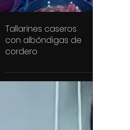
Tallarines caseros
con albóndigas de
cordero